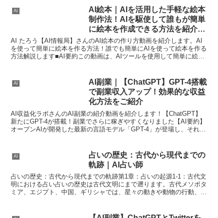
AI絵本｜AIを活用した手軽な絵本
AI
制作法！AIを駆使して誰もが簡単
に絵本を作成できる方法を紹介し
ます
AI たろう【AI情報局】さんのAI絵本の作り方動画を紹介します。AI
を使って簡単に絵本を作る方法！誰でも簡単にAIを使って絵本を作る
方法解説します■AI要約この動画は、AIツールを使用して簡単に絵本
を作成する方法を紹介しています。4つのス...
AI副業｜【ChatGPT】GPT-4搭載
AI
で副業収入アップ！効果的な収益
化方法をご紹介
AI収益化ラボさんのAI副業の紹介動画を紹介します！【ChatGPT】
新たにGPT-4が搭載！副業でさらに稼ぎやすくなりました【AI要約】
オープンAIが開発した最新の言語モデル「GPT-4」が登場し、それを
搭載した「チャットGPT」が副業で...
占いの歴史：古代から現代までの
AI
軌跡｜AI占い師
占いの歴史：古代から現代までの軌跡第1章：占いの起源1-1：古代文
明における占い占いの歴史は古代文明にまで遡ります。古代メソポタ
ミア、エジプト、中国、ギリシャでは、星々の動きや動物の行動、夢
を通じて未来を予知しようと試みました。これらの占い...
【AI副業】ChatGPTとTwitterを