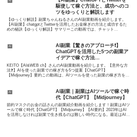
AI
駆使して稼ぐ方法と、成功へのコ
ツをゆっくりと解説します
【ゆっくり解説】副業ちゃんねるさんのAI副業動画を紹介します。
【AI副業】chatgptとTwitterを活用したお金稼ぎの方法と成功するた
めの秘訣【ゆっくり解説】サマリーこの動画では、チャット
GPT×Twitterを使った副業でお金を稼ぐ...
AI副業【驚きのアプローチ❗】
AI
ChatGPTを活用した5つの副業ア
イデアで稼ぐ方法
【Midjourney】
KEITO【AI&WEB ch】さんのAI副業動画を紹介します。【意外な方
法❓】AIを使った副業での稼ぎ方を5つ提案【ChatGPT】
【Midjourney】要約この動画は、AIツールを使った副業の稼ぎ方を5
つ提案する内容です。具体的には、...
AI副業｜副業はAIツールで稼ぐ時
AI
代【ChatGPT】【Midjourney】
節約マスクのお金の話さんの副業紹介動画を紹介します！副業はAIツ
ールで稼ぐ時代【ChatGPT】【Midjourney】【AI要約】2023年はAI
を活用しなければ副業で生き残るのは難しい時代になる。最近はAIツ
ールの進化が著しく、個人が行...