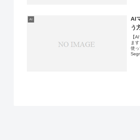
A
AI
う
【A
ます
使っ
Segm